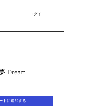
ログイン
More
_夢_Dream
ートに追加する