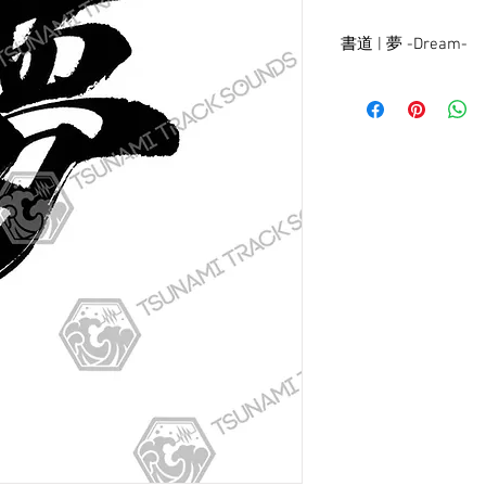
書道 | 夢 -Dream-
プロの書道家による作
Japanese Caligraphy s
professional artist.