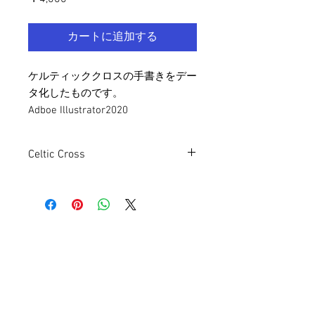
格
カートに追加する
ケルティッククロスの手書きをデー
タ化したものです。
Adboe Illustrator2020
Celtic Cross
Adobe Illustrator 2020 File
Handwritten
当サイトの作品の使用は全て著作権フリーですが、購入者へは使用ライセンスを付与しており、
著作権を譲渡したものではありません。
詳細につきましてはTerms and Conditionsをご覧下さい。
© 2020 by TSUNAMI TRACK
SOUNDS All Rights Reserved