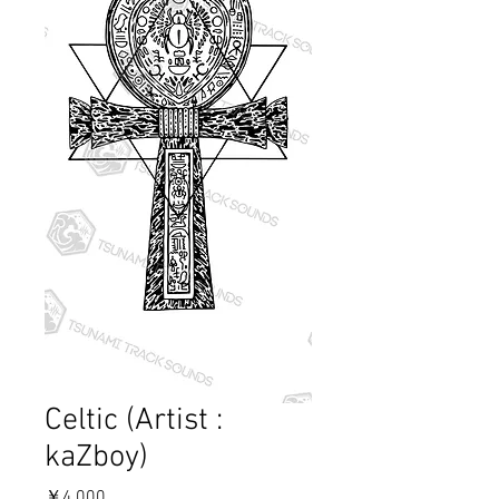
Celtic (Artist :
kaZboy)
価
￥4,000