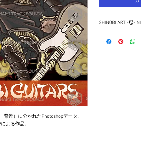
カ
SHINOBI ART -忍- N
Photoshop data includes
Background)
Royalty Free to use fo
Artwork created by P
背景）に分かれたPhotoshopデータ。
OWによる作品。