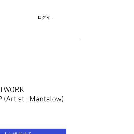
ログイン
More
RTWORK
Artist : Mantalow)