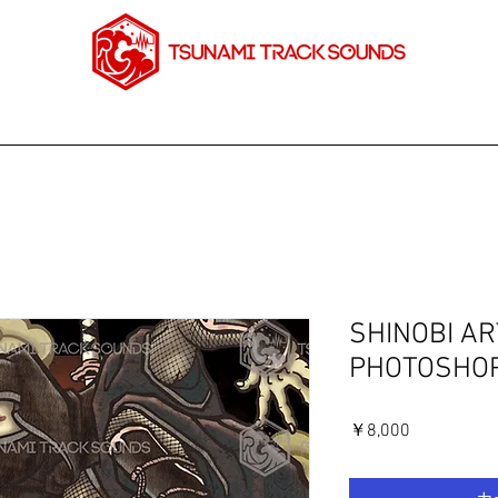
PRESTS/TEMPLATE
MIX/MASTERING/COMPOSE
SHINOBI A
PHOTOSHOP (
価
￥8,000
格